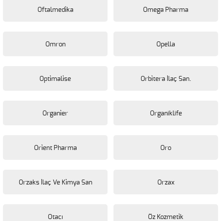
Oftalmedi̇ka
Omega Pharma
Omron
Opella
Opti̇mali̇se
Orbi̇tera İlaç San.
Organi̇er
Organiklife
Ori̇ent Pharma
Oro
Orzaks İlaç Ve Ki̇mya San
Orzax
Otacı
Öz Kozmeti̇k