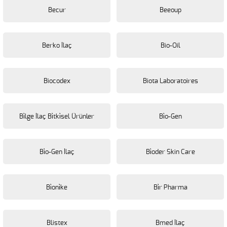
Becur
Beeoup
Berko İlaç
Bio-Oil
Biocodex
Biota Laboratoires
Bi̇lge İlaç Bi̇tki̇sel Ürünler
Bi̇o-Gen
Bi̇o-Gen İlaç
Bi̇oder Skin Care
Bi̇oni̇ke
Bi̇r Pharma
Blistex
Bmed İlaç