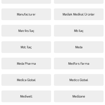
Manufacturer
Mati̇lek Medi̇kal Ürünler
Matri̇ks İlaç
Mb Ilaç
Mdc İlaç
Meda
Meda Pharma
Medfors Farma
Medi̇ca Global
Medico Global
Medi̇well
Medi̇zane