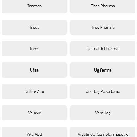
Tereson
Thea Pharma
Treda
Tres Pharma
Tums
U-Health Pharma
Ufsa
Ug Farma
Uni̇li̇fe Acu
Urs Ilaç Pazarlama
Velavit
Vem Ilaç
Vita Malt
Vivatinell Kozmofarmasotik