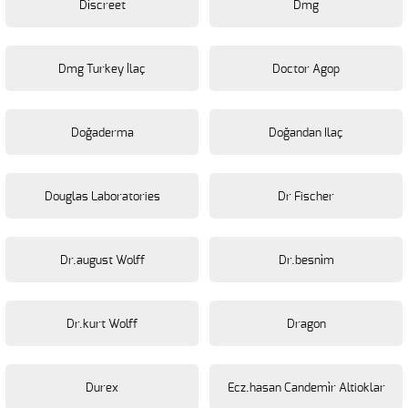
Di̇screet
Dmg
Dmg Turkey İlaç
Doctor Agop
Doğaderma
Doğandan Ilaç
Douglas Laboratories
Dr Fischer
Dr.august Wolff
Dr.besni̇m
Dr.kurt Wolff
Dragon
Durex
Ecz.hasan Candemi̇r Altioklar