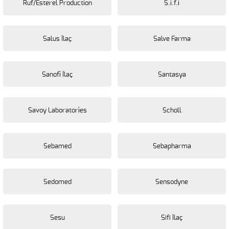
Ruf/Esterel Producti̇on
S.i̇.f.i̇
Salus İlaç
Salve Farma
Sanofi̇ İlaç
Santasya
Savoy Laboratori̇es
Scholl
Sebamed
Sebapharma
Sedomed
Sensodyne
Sesu
Sifi İlaç