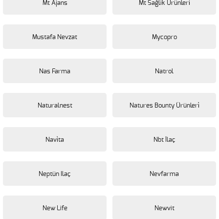
Mt Ajans
Mt Sağlik Ürünleri̇
Mustafa Nevzat
Mycopro
Nas Farma
Natrol
Naturalnest
Natures Bounty Ürünleri̇
Navi̇ta
Nbt İlaç
Neptün Ilaç
Nevfarma
New Life
Newvit