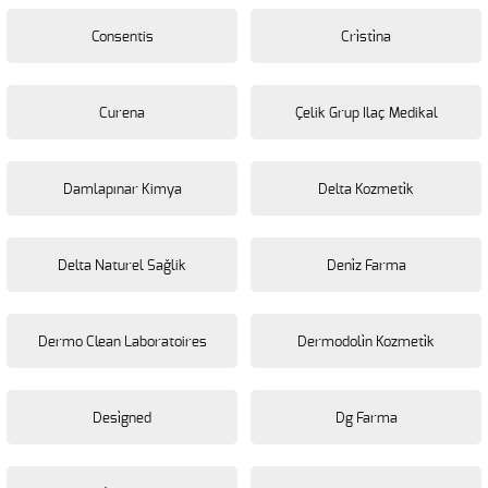
Consentis
Cri̇sti̇na
Curena
Çelik Grup Ilaç Medikal
Damlapınar Kimya
Delta Kozmeti̇k
Delta Naturel Sağlik
Deni̇z Farma
Dermo Clean Laboratoires
Dermodoli̇n Kozmeti̇k
Desi̇gned
Dg Farma