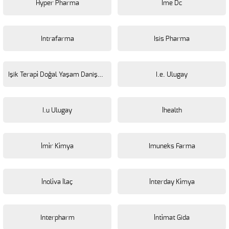
Hyper Pharma
Ime Dc
Intrafarma
Isis Pharma
Işik Terapi̇ Doğal Yaşam Danişmanlik
I.e. Ulugay
I.u Ulugay
İhealth
İmi̇r Ki̇mya
Imuneks Farma
İnoli̇va İlaç
İnterday Ki̇mya
Interpharm
İnti̇mat Gida