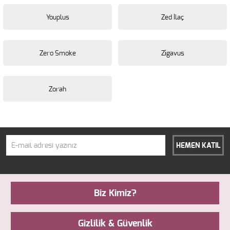
Youplus
Zed İlaç
Zero Smoke
Zi̇gavus
Zorah
HEMEN KATIL
Biz Kimiz?
Gizlilik & Güvenlik