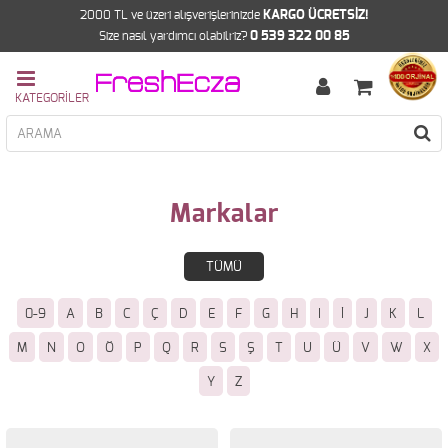
2000 TL ve üzeri alışverişlerinizde
KARGO ÜCRETSİZ!
Size nasıl yardımcı olabilriz?
0 539 322 00 85
Markalar
TÜMÜ
0-9
A
B
C
Ç
D
E
F
G
H
I
İ
J
K
L
M
N
O
Ö
P
Q
R
S
Ş
T
U
Ü
V
W
X
Y
Z