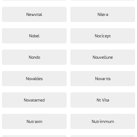
Newvital
Nilera
Nobel
Noci̇cept
Nondo
Nouvellune
Novalti̇es
Novartis
Novatamed
Nt Vi̇ta
Nutraxin
Nutri̇mmum