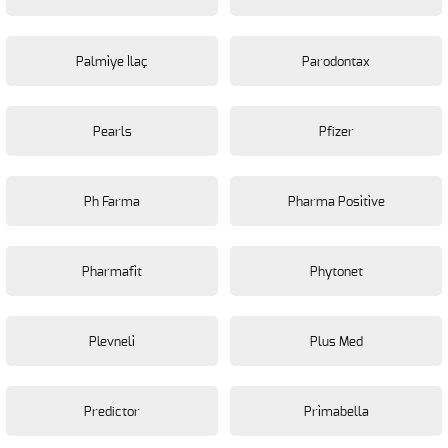
Palmi̇ye İlaç
Parodontax
Pearls
Pfizer
Ph Farma
Pharma Posi̇ti̇ve
Pharmafi̇t
Phytonet
Plevneli̇
Plus Med
Predictor
Pri̇mabella