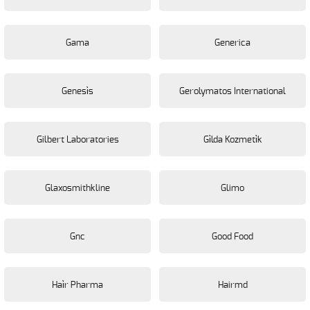
Gama
Generica
Genesi̇s
Gerolymatos International
Gilbert Laboratories
Gi̇lda Kozmeti̇k
Glaxosmithkline
Glimo
Gnc
Good Food
Hai̇r Pharma
Hairmd