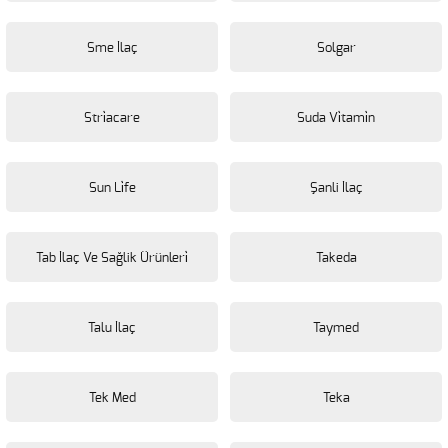
Sme İlaç
Solgar
Stri̇acare
Suda Vi̇tami̇n
Sun Li̇fe
Şanli İlaç
Tab İlaç Ve Sağlik Ürünleri̇
Takeda
Talu İlaç
Taymed
Tek Med
Teka