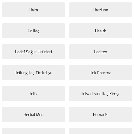
Haks
Hardline
Hd İlaç
Health
Hedef Sağlik Ürünleri̇
Heeltex
Hei̇lung İlaç Ti̇c.ltd.şti̇
Hek Pharma
Helba
Helvacizade İlaç Ki̇mya
Herbal Med
Humanis