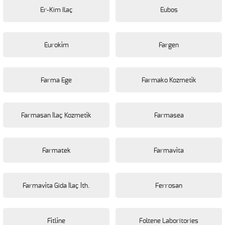
Er-Kim Ilaç
Eubos
Euroki̇m
Fargen
Farma Ege
Farmako Kozmeti̇k
Farmasan İlaç Kozmeti̇k
Farmasea
Farmatek
Farmavi̇ta
Farmavi̇ta Gida İlaç İth.
Ferrosan
Fi̇tli̇ne
Foltene Laboritories