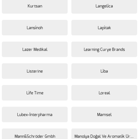
Kurtsan
Langeli̇ca
Lansi̇noh
Lapi̇tak
Lazer Medikal
Learning Curye Brands
Listerine
Li̇ba
Li̇fe Time
Loreal
Lubex-İnterpharma
Mamsel
Mann&Schröder Gmbh
Manolya Doğal Ve Aromati̇k Ürünler