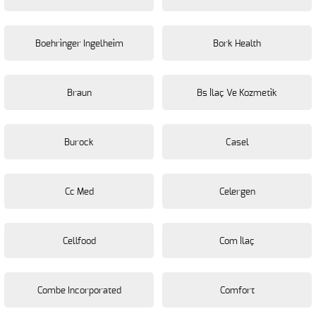
Boehri̇nger Ingelhei̇m
Bork Health
Braun
Bs İlaç Ve Kozmeti̇k
Burock
Casel
Cc Med
Celergen
Cellfood
Com İlaç
Combe Incorporated
Comfort