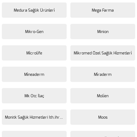
Medura Sağlik Ürünleri̇
Mega Farma
Mikro-Gen
Minion
Mi̇croli̇fe
Mi̇kromed Özel Sağlik Hi̇zmetleri̇
Mi̇neaderm
Mi̇raderm
Mk Otc İlaç
Moli̇en
Monitk Sağlık Hizmetleri Ith.ihr Tic
Moos