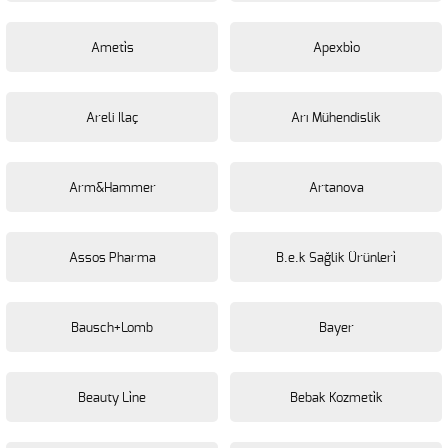
Ameti̇s
Apexbi̇o
Areli Ilaç
Arı Mühendislik
Arm&Hammer
Artanova
Assos Pharma
B.e.k Sağlik Ürünleri̇
Bausch+Lomb
Bayer
Beauty Li̇ne
Bebak Kozmeti̇k