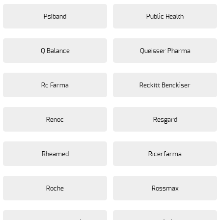
Psiband
Publi̇c Health
Q Balance
Queisser Pharma
Rc Farma
Reckitt Bencki̇ser
Renoc
Resgard
Rheamed
Ricerfarma
Roche
Rossmax