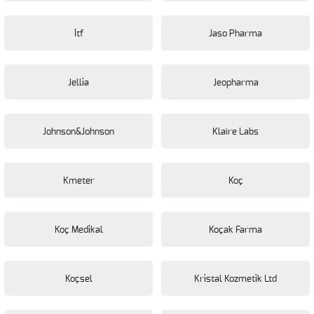
İtf
Jaso Pharma
Jelli̇a
Jeopharma
Johnson&Johnson
Klaire Labs
Kmeter
Koç
Koç Medi̇kal
Koçak Farma
Koçsel
Kri̇stal Kozmeti̇k Ltd