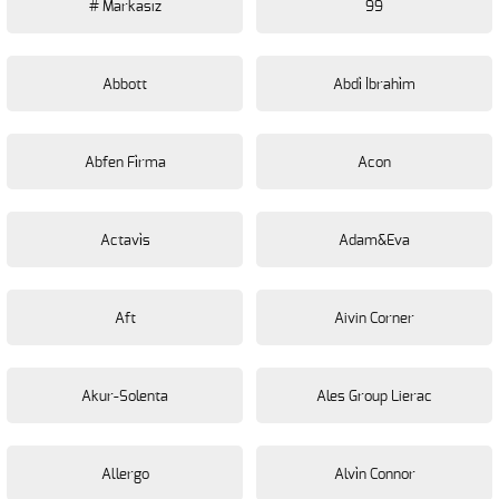
# Markasız
99
Abbott
Abdi̇ İbrahi̇m
Abfen Fi̇rma
Acon
Actavi̇s
Adam&Eva
Aft
Aivin Corner
Akur-Solenta
Ales Group Lierac
Allergo
Alvi̇n Connor