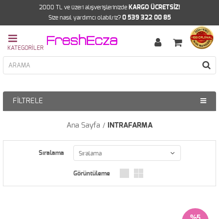
2000 TL ve üzeri alışverişlerinizde
KARGO ÜCRETSİZ!
Size nasıl yardımcı olabilriz?
0 539 322 00 85
FILTRELE
Ana Sayfa
INTRAFARMA
Sıralama
%5