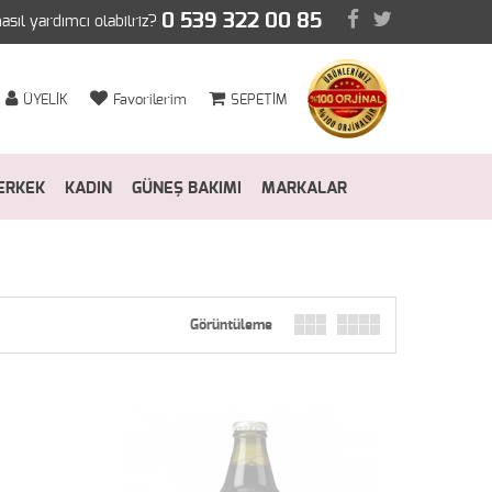
0 539 322 00 85
nasıl yardımcı olabilriz?
ÜYELİK
Favorilerim
SEPETİM
ERKEK
KADIN
GÜNEŞ BAKIMI
MARKALAR