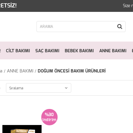
ETSİZ!
Size 
R
CİLT BAKIMI
SAÇ BAKIMI
BEBEK BAKIMI
ANNE BAKIMI
fa
ANNE BAKIMI
DOĞUM ÖNCESİ BAKIM ÜRÜNLERİ
a
%30