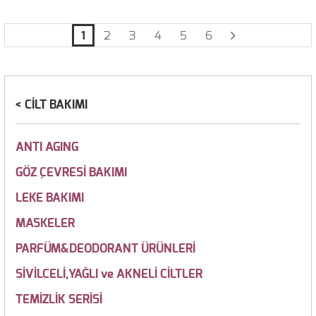
1
2
3
4
5
6
CİLT BAKIMI
ANTI AGING
GÖZ ÇEVRESİ BAKIMI
LEKE BAKIMI
MASKELER
PARFÜM&DEODORANT ÜRÜNLERİ
SİVİLCELİ,YAĞLI ve AKNELİ CİLTLER
TEMİZLİK SERİSİ