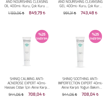
AND NOURISHING CLEASING
AND NOURISHING CLEANSING
OIL 400ml- Kuru, Çok Kuru ve
GEL 400ml- Kuru, Çok Kuru
Atopiye Eğilimli Ciltler İçin
ve Atopiye Eğilimli Ciltler İçin
849,79
743,48
1.133,06
991,31
Yıkama Yağı
Yıkama Jeli
%25
%25
SHINIQ CALMING ANTI-
SHINIQ SOOTHING ANTI-
ACNEROSE EXPERT 40ml-
IMPERFECTION EXPERT 40ml-
Hassas Ciltler İçin Akne Karşıtı
Akne Karşıtı Yoğun Bakım
Yoğun Bakım Kremi
Kremi
708,04
708,04
944,06
944,06