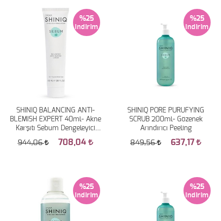
%25
%25
SHINIQ BALANCING ANTI-
SHINIQ PORE PURUFYING
BLEMISH EXPERT 40ml- Akne
SCRUB 200ml- Gözenek
Karşıtı Sebum Dengeleyici
Arındırıcı Peeling
Bakım Kremi
708,04
637,17
944,06
849,56
%25
%25