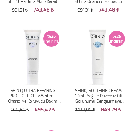
SPF 50+ 40ml- Akne Karşıtı
40ml- Onarıcı e Koruyucu
Güneş Koruyucu
Bakım Kremi
743,48
743,48
991,31
991,31
%25
%25
SHINIQ ULTRA-REPARING
SHINIQ SOOTHING CREAM
PROTECTIE CREAM 40ml-
40ml- Yağlı e Düzensiz Cilt
Onarıcı ve Koruyucu Bakım
Görünümü Dengelemeye
Kremi
Yardımcı Bakım Kremi
495,42
849,79
660,56
1.133,06