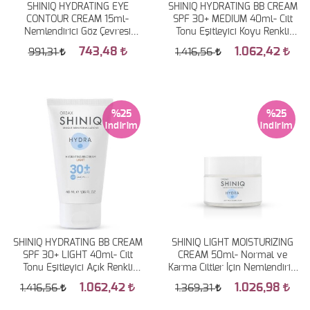
SHINIQ HYDRATING EYE
SHINIQ HYDRATING BB CREAM
CONTOUR CREAM 15ml-
SPF 30+ MEDIUM 40ml- Cilt
Nemlendirici Göz Çevresi
Tonu Eşitleyici Koyu Renkli
Bakım Kremi
Bakım Kremi
743,48
1.062,42
991,31
1.416,56
%25
%25
SHINIQ HYDRATING BB CREAM
SHINIQ LIGHT MOISTURIZING
SPF 30+ LIGHT 40ml- Cilt
CREAM 50ml- Normal ve
Tonu Eşitleyici Açık Renkli
Karma Ciltler İçin Nemlendirici
Bakım Kremi
Krem
1.062,42
1.026,98
1.416,56
1.369,31