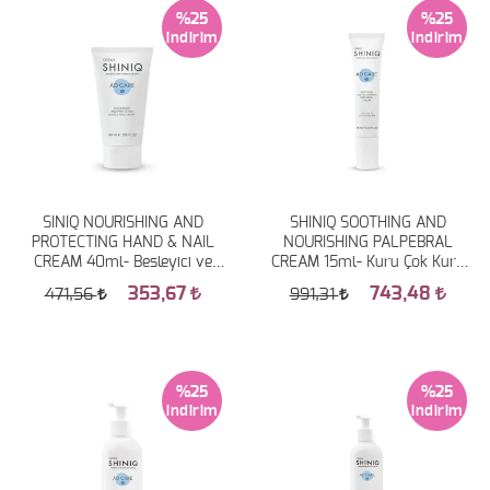
%25
%25
SINIQ NOURISHING AND
SHINIQ SOOTHING AND
PROTECTING HAND & NAIL
NOURISHING PALPEBRAL
CREAM 40ml- Besleyici ve
CREAM 15ml- Kuru Çok Kuru
Koruyucu El & Tırnak Kremi
ve Atopiye Eğilimli Ciltler İçin
353,67
743,48
471,56
991,31
Nemlendirici ve Besleyici Göz
Kapağı Bakım Kremi
%25
%25