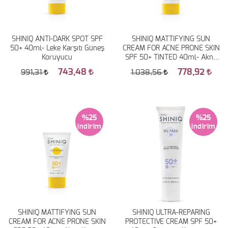
SHINIQ ANTI-DARK SPOT SPF
SHINIQ MATTIFYING SUN
50+ 40ml- Leke Karşıtı Güneş
CREAM FOR ACNE PRONE SKIN
Koruyucu
SPF 50+ TINTED 40ml- Akne
Karşıtı Renkli Güneş Koruyucu
743,48
778,92
991,31
1.038,56
%25
%25
SHINIQ MATTIFYING SUN
SHINIQ ULTRA-REPARING
CREAM FOR ACNE PRONE SKIN
PROTECTIVE CREAM SPF 50+