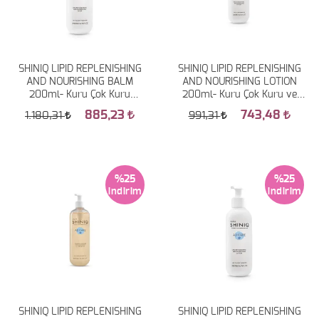
SHINIQ LIPID REPLENISHING
SHINIQ LIPID REPLENISHING
AND NOURISHING BALM
AND NOURISHING LOTION
200ml- Kuru Çok Kuru
200ml- Kuru Çok Kuru ve
Atopiye Eğilimli Ciltler İçin
Atopiye Eğilimli Ciltler İçin
885,23
743,48
1.180,31
991,31
Nemlendirici Balsam
Nemlendirici Losyon
%25
%25
SHINIQ LIPID REPLENISHING
SHINIQ LIPID REPLENISHING