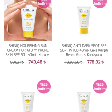
SHINIQ NOURISHING SUN
SHINIQ ANTI-DARK SPOT SPF
CREAM FOR ATOPY PRONE
50+ TINTED 40ml- Leke Karşıtı
SKIN SPF 50+ 40ml- Kuru ve
Renkli Güneş Koruyucu
Çok Kuru Ciltler İçin Güneş
743,48
778,92
991,31
1.038,56
Koruyucu
%25
%25