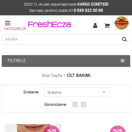
2000 TL ve üzeri alışverişlerinizde
KARGO ÜCRETSİZ!
Size nasıl yardımcı olabilriz?
0 539 322 00 85
FILTRELE
Ana Sayfa
CİLT BAKIMI
Sıralama
%25
%25