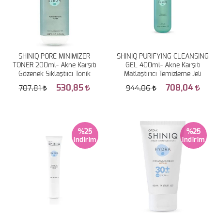
SHINIQ PORE MINIMIZER
SHINIQ PURIFYING CLEANSING
TONER 200ml- Akne Karşıtı
GEL 400ml- Akne Karşıtı
Gözenek Sıklaştııcı Tonik
Matlaştırıcı Temizleme Jeli
530,85
708,04
707,81
944,06
%25
%25