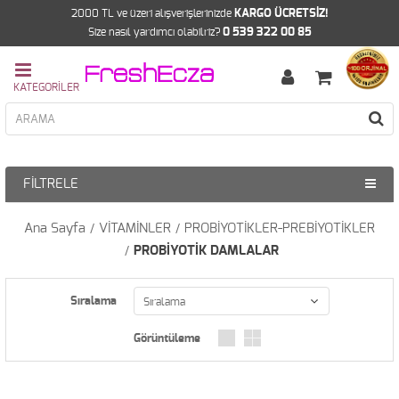
2000 TL ve üzeri alışverişlerinizde
KARGO ÜCRETSİZ!
Size nasıl yardımcı olabilriz?
0 539 322 00 85
FILTRELE
Ana Sayfa
VİTAMİNLER
PROBİYOTİKLER-PREBİYOTİKLER
PROBİYOTİK DAMLALAR
Sıralama