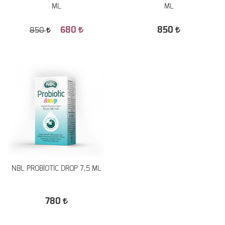
ML
ML
680
850
850
NBL PROBİOTİC DROP 7,5 ML
780