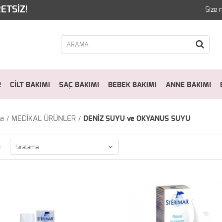
ETSİZ!
Size 
R
CİLT BAKIMI
SAÇ BAKIMI
BEBEK BAKIMI
ANNE BAKIMI
fa
MEDİKAL ÜRÜNLER
DENİZ SUYU ve OKYANUS SUYU
a