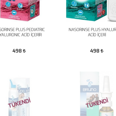
ORINSE PLUS PEDIATRIC
NASORINSE PLUS HYALU
YALURONIC ACİD İÇERİR
ACİD İÇERİ
498
498
TÜKENDİ
TÜKENDİ