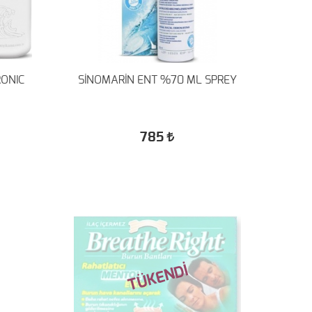
RONIC
SİNOMARİN ENT %70 ML SPREY
785
TÜKENDİ