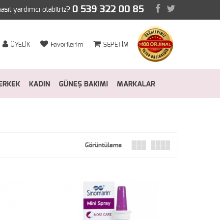
0 539 322 00 85
nasıl yardımcı olabilriz?
ÜYELİK
Favorilerim
SEPETİM
ERKEK
KADIN
GÜNEŞ BAKIMI
MARKALAR