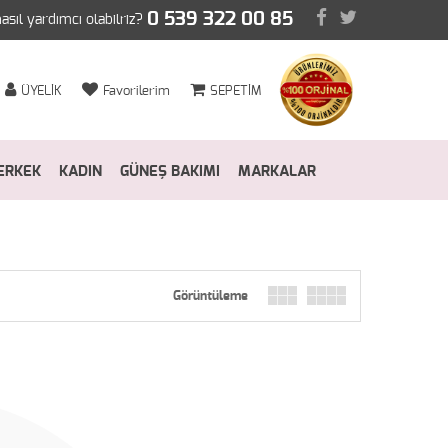
0 539 322 00 85
nasıl yardımcı olabilriz?
ÜYELİK
Favorilerim
SEPETİM
ERKEK
KADIN
GÜNEŞ BAKIMI
MARKALAR