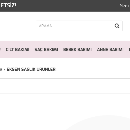
ETSİZ!
Size 
R
CİLT BAKIMI
SAÇ BAKIMI
BEBEK BAKIMI
ANNE BAKIMI
fa
EKSEN SAĞLIK ÜRÜNLERİ