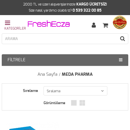
2000 TL ve üzeri alışverişlerinizde
KARGO ÜCRETSİZ!
Size nasıl yardımcı olabilriz?
0 539 322 00 85
FILTRELE
Ana Sayfa
MEDA PHARMA
Sıralama