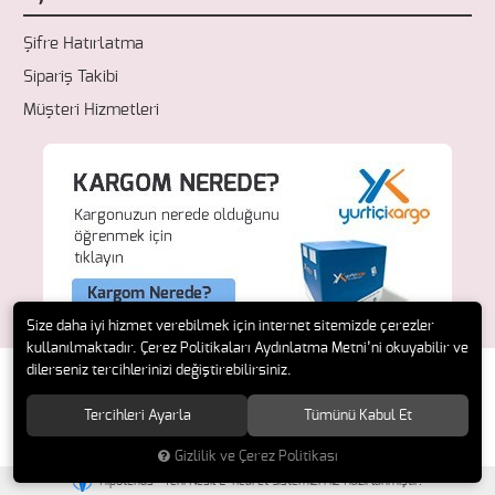
Şifre Hatırlatma
Sipariş Takibi
Müşteri Hizmetleri
Size daha iyi hizmet verebilmek için internet sitemizde çerezler
kullanılmaktadır. Çerez Politikaları Aydınlatma Metni’ni okuyabilir ve
dilerseniz tercihlerinizi değiştirebilirsiniz.
Tercihleri Ayarla
Tümünü Kabul Et
© 2018 Fresh Ecza. Tüm hakları saklıdır.
Gizlilik ve Çerez Politikası
®
Hipotenüs
Yeni Nesil E-Ticaret Sistemleri ile Hazırlanmıştır.