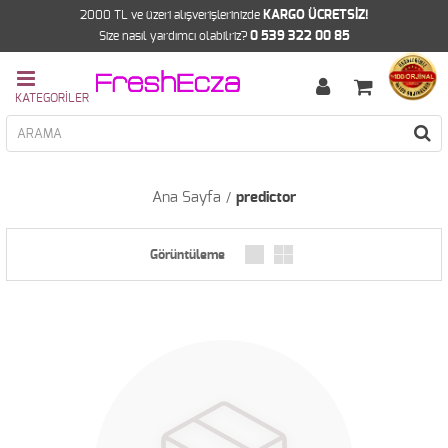
2000 TL ve üzeri alışverişlerinizde
KARGO ÜCRETSİZ!
Size nasıl yardımcı olabilriz?
0 539 322 00 85
Ana Sayfa
predictor