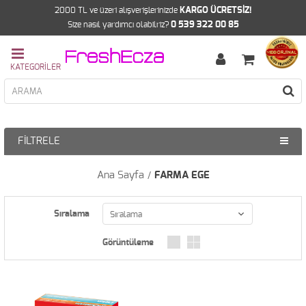
2000 TL ve üzeri alışverişlerinizde
KARGO ÜCRETSİZ!
Size nasıl yardımcı olabilriz?
0 539 322 00 85
FILTRELE
Ana Sayfa
FARMA EGE
Sıralama