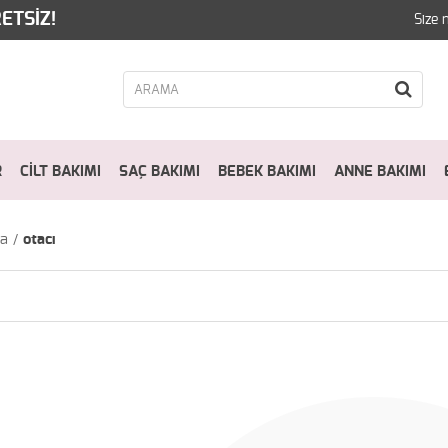
ETSİZ!
Size 
R
CİLT BAKIMI
SAÇ BAKIMI
BEBEK BAKIMI
ANNE BAKIMI
fa
otacı