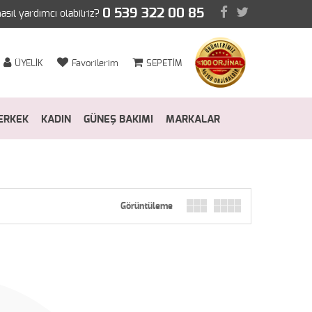
0 539 322 00 85
nasıl yardımcı olabilriz?
ÜYELİK
Favorilerim
SEPETİM
ERKEK
KADIN
GÜNEŞ BAKIMI
MARKALAR