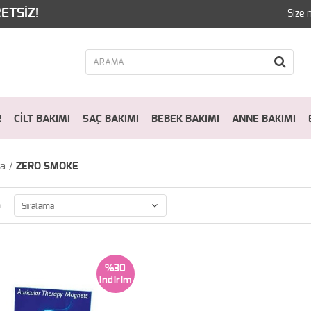
ETSİZ!
Size 
R
CİLT BAKIMI
SAÇ BAKIMI
BEBEK BAKIMI
ANNE BAKIMI
fa
ZERO SMOKE
a
%30