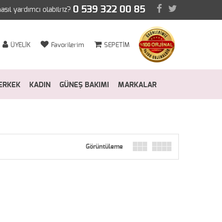
0 539 322 00 85
nasıl yardımcı olabilriz?
ÜYELİK
Favorilerim
SEPETİM
ERKEK
KADIN
GÜNEŞ BAKIMI
MARKALAR