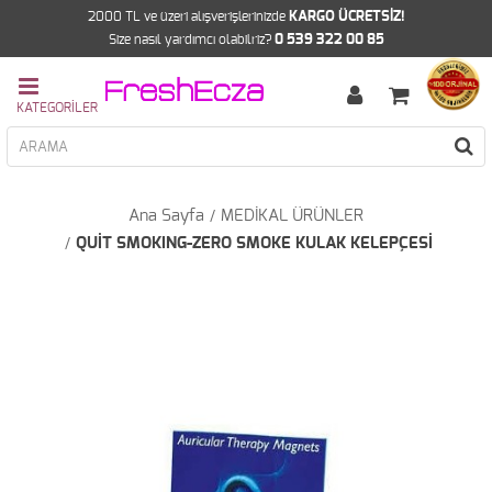
2000 TL ve üzeri alışverişlerinizde
KARGO ÜCRETSİZ!
Size nasıl yardımcı olabilriz?
0 539 322 00 85
Ana Sayfa
MEDİKAL ÜRÜNLER
QUİT SMOKING-ZERO SMOKE KULAK KELEPÇESİ