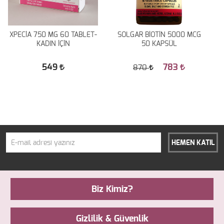
XPECİA 750 MG 60 TABLET-
SOLGAR BİOTİN 5000 MCG
KADIN İÇİN
50 KAPSÜL
549
783
870
HEMEN KATIL
Biz Kimiz?
Gizlilik & Güvenlik