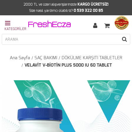
2000 TL ve üzeri alışverişlerinizde
KARGO ÜCRETSİZ!
Size nasıl yardımcı olabilriz?
0 539 322 00 85
Ana Sayfa
SAÇ BAKIMI
DÖKÜLME KARŞITI TABLETLER
VELAVİT V-BİOTİN PLUS 5000 IU 60 TABLET