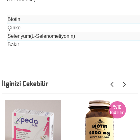
Biotin
Çinko
Selenyum
(L-Selenometiyonin)
Bakır
İlginizi Çekebilir
%10