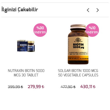
İlginizi Çekebilir
%30
%10
NUTRAXİN BİOTİN 5000
SOLGAR BİOTİN 1000 MCG
MCG 30 TABLET
50 VEGETABLE CAPSULES
279,99
430,11
399,99
477,90