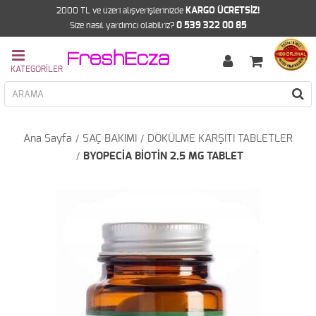
2000 TL ve üzeri alışverişlerinizde
KARGO ÜCRETSİZ!
Size nasıl yardımcı olabilriz?
0 539 322 00 85
Ana Sayfa
SAÇ BAKIMI
DÖKÜLME KARŞITI TABLETLER
BYOPECİA BİOTİN 2,5 MG TABLET