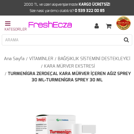
2000 TL ve üzeri alışverişlerinizde
KARGO ÜCRETSİZ!
Size nasıl yardımcı olabilriz?
0 539 322 00 85
Ana Sayfa
VİTAMİNLER
BAĞIŞIKLIK SİSTEMİNİ DESTEKLEYİCİ
KARA MÜRVER EKSTRESİ
TURMENİGRA ZERDEÇAL KARA MÜRVER İÇEREN AĞIZ SPREY
30 ML-TURMENİGRA SPREY 30 ML