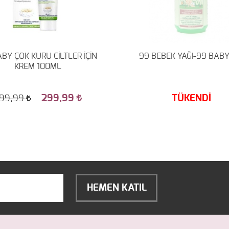
BY ÇOK KURU CİLTLER İÇİN
99 BEBEK YAĞI-99 BABY
KREM 100ML
299,99
TÜKENDİ
99,99
HEMEN KATIL