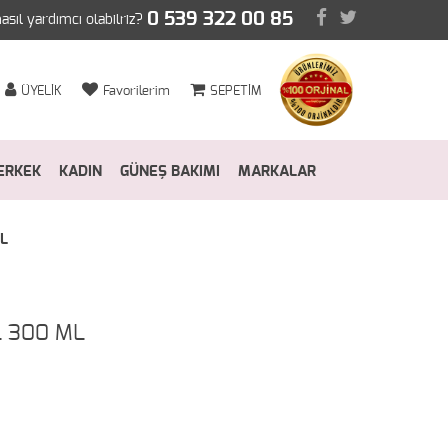
0 539 322 00 85
nasıl yardımcı olabilriz?
ÜYELİK
Favorilerim
SEPETİM
ERKEK
KADIN
GÜNEŞ BAKIMI
MARKALAR
ML
L 300 ML