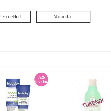
Seçenekleri
Yorumlar
%25
TÜKENDİ