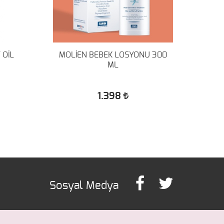
 OİL
MOLİEN BEBEK LOSYONU 300
99
ML
1.398