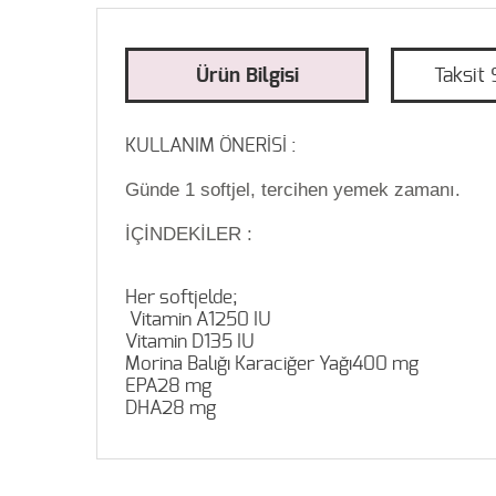
Ürün Bilgisi
Taksit 
KULLANIM ÖNERİSİ :
Günde 1 softjel, tercihen yemek zamanı.
İÇİNDEKİLER :
Her softjelde;
Vitamin A1250 IU
Vitamin D135 IU
Morina Balığı Karaciğer Yağı400 mg
EPA28 mg
DHA28 mg