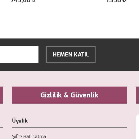
749,60
1.390
HEMEN KATIL
Gizlilik & Güvenlik
Üyelik
Şifre Hatırlatma