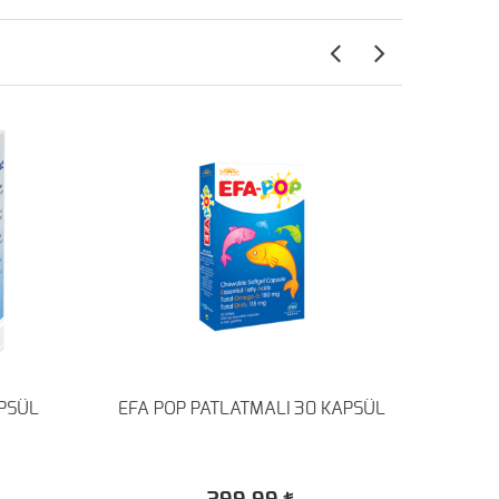
PSÜL
EFA POP PATLATMALI 30 KAPSÜL
R