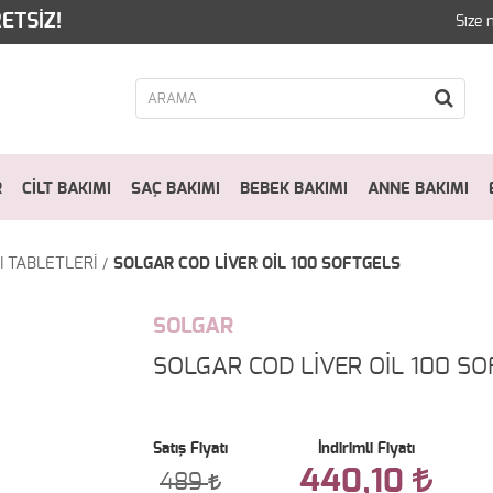
ETSİZ!
Size 
R
CİLT BAKIMI
SAÇ BAKIMI
BEBEK BAKIMI
ANNE BAKIMI
I TABLETLERİ
SOLGAR COD LİVER OİL 100 SOFTGELS
SOLGAR
SOLGAR COD LİVER OİL 100 S
Satış Fiyatı
İndirimli Fiyatı
440,10
489