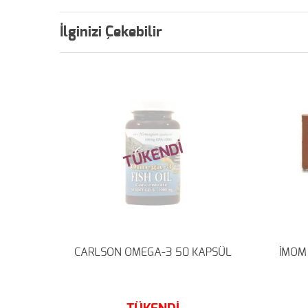
İlginizi Çekebilir
%30
TÜKENDİ
EGA 3
CARLSON OMEGA-3 50 KAPSÜL
İMOM