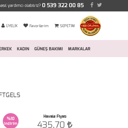
0 539 322 00 85
nasıl yardımcı olabilriz?
ÜYELİK
Favorilerim
SEPETİM
ERKEK
KADIN
GÜNEŞ BAKIMI
MARKALAR
OFTGELS
Havale Fiyatı
%10
435,70