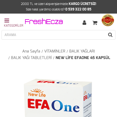
2000 TL ve üzeri alışverişlerinizde
KARGO ÜCRETSİZ!
Size nasıl yardımcı olabilriz?
0 539 322 00 85
Ana Sayfa
VİTAMİNLER
BALIK YAĞLARI
BALIK YAĞI TABLETLERİ
NEW LİFE EFAONE 45 KAPSÜL