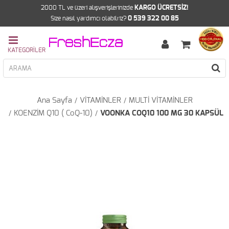
2000 TL ve üzeri alışverişlerinizde
KARGO ÜCRETSİZ!
Size nasıl yardımcı olabilriz?
0 539 322 00 85
Ana Sayfa
VİTAMİNLER
MULTİ VİTAMİNLER
KOENZİM Q10 ( CoQ-10)
VOONKA COQ10 100 MG 30 KAPSÜL