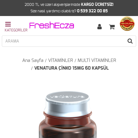
2000 TL ve üzeri alışverişlerinizde
KARGO ÜCRETSİZ!
Size nasıl yardımcı olabilriz?
0 539 322 00 85
Ana Sayfa
VİTAMİNLER
MULTİ VİTAMİNLER
VENATURA ÇİNKO 15MG 60 KAPSÜL