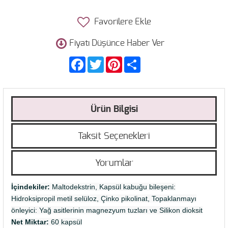
Favorilere Ekle
Fiyatı Düşünce Haber Ver
Facebook
Twitter
Pinterest
Share
Ürün Bilgisi
Taksit Seçenekleri
Yorumlar
İçindekiler:
Maltodekstrin, Kapsül kabuğu bileşeni:
Hidroksipropil metil selüloz, Çinko pikolinat, Topaklanmayı
önleyici: Yağ asitlerinin magnezyum tuzları ve Silikon dioksit
Net Miktar:
60 kapsül