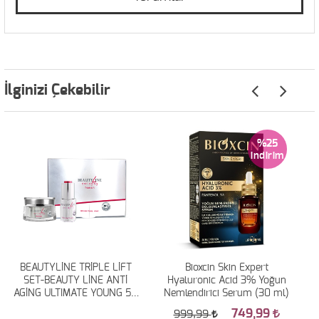
İlginizi Çekebilir
%25
BEAUTYLİNE TRİPLE LİFT
Bioxcin Skin Expert
SET-BEAUTY LİNE ANTİ
Hyaluronic Acid 3% Yoğun
AGİNG ULTIMATE YOUNG 50
Nemlendirici Serum (30 ml)
ML+BEAUTY LİNE ANTİ
749,99
999,99