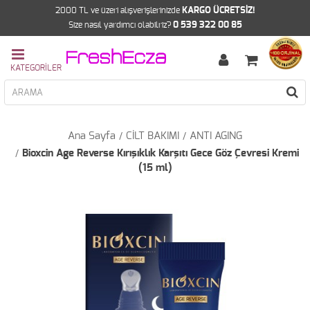
2000 TL ve üzeri alışverişlerinizde
KARGO ÜCRETSİZ!
Size nasıl yardımcı olabilriz?
0 539 322 00 85
Ana Sayfa
CİLT BAKIMI
ANTI AGING
Bioxcin Age Reverse Kırışıklık Karşıtı Gece Göz Çevresi Kremi
(15 ml)