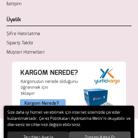
İletişim
Üyelik
Şifre Hatırlatma
Sipariş Takibi
Müşteri Hizmetleri
Size daha iyi hizmet verebilmek için internet sitemizde çerezler
kullanılmaktadır. Çerez Politikaları Aydınlatma Metni’ni okuyabilir ve
dilerseniz tercihlerinizi değiştirebilirsiniz.
Tercihleri Ayarla
Tümünü Kabul Et