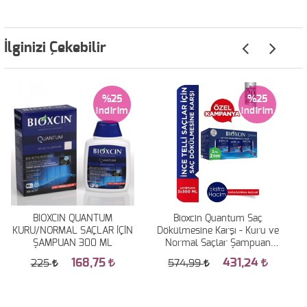
İlginizi Çekebilir
%25
%25
BIOXCIN QUANTUM
Bioxcin Quantum Saç
KURU/NORMAL SAÇLAR İÇİN
Dökülmesine Karşı - Kuru ve
ŞAMPUAN 300 ML
Normal Saçlar Şampuan
3x300ml 3 Al 2 Öde
168,75
431,24
225
574,99