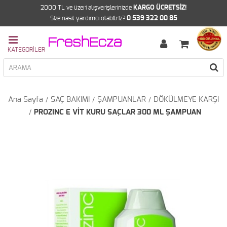
2000 TL ve üzeri alışverişlerinizde
KARGO ÜCRETSİZ!
Size nasıl yardımcı olabilriz?
0 539 322 00 85
Ana Sayfa
SAÇ BAKIMI
ŞAMPUANLAR
DÖKÜLMEYE KARŞI
PROZINC E VİT KURU SAÇLAR 300 ML ŞAMPUAN