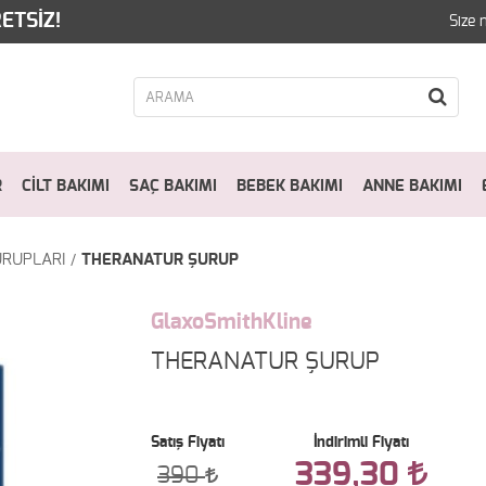
ETSİZ!
Size 
R
CİLT BAKIMI
SAÇ BAKIMI
BEBEK BAKIMI
ANNE BAKIMI
URUPLARI
THERANATUR ŞURUP
GlaxoSmithKline
THERANATUR ŞURUP
Satış Fiyatı
İndirimli Fiyatı
339,30
390