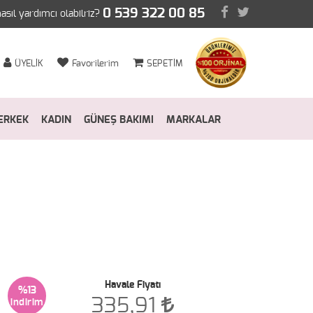
0 539 322 00 85
nasıl yardımcı olabilriz?
ÜYELİK
Favorilerim
SEPETİM
ERKEK
KADIN
GÜNEŞ BAKIMI
MARKALAR
Havale Fiyatı
%13
335,91