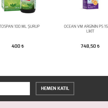
İTOSPAN 100 ML ŞURUP
OCEAN VM ARGİNİN PS 1
LİKİT
400
748,50
HEMEN KATIL