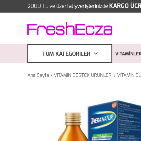
KARGO ÜCR
2000 TL ve üzeri alışverişlerinizde
TÜM KATEGORİLER
VİTAMİNLE
Ana Sayfa
VİTAMİN DESTEK ÜRÜNLERİ
VİTAMİN Ş