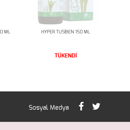
50 ML
HYPER TUSİBEN 150 ML
GR
TÜKENDİ