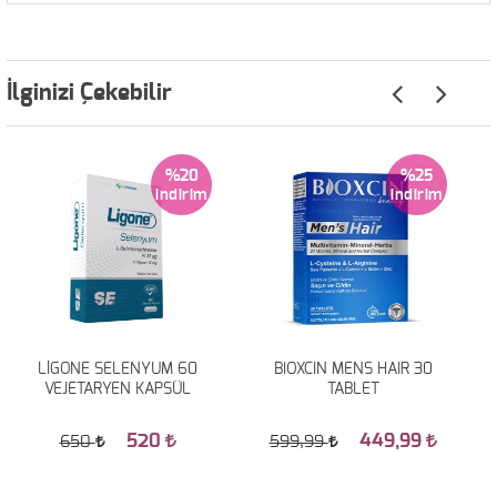
İlginizi Çekebilir
%20
%25
LİGONE SELENYUM 60
BIOXCIN MENS HAIR 30
VEJETARYEN KAPSÜL
TABLET
520
449,99
650
599,99