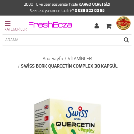
2000 TL ve üzeri alışverişlerinizde
KARGO ÜCRETSİZ!
Size nasıl yardımcı olabilriz?
0 539 322 00 85
Ana Sayfa
VİTAMİNLER
SWİSS BORK QUARCETİN COMPLEX 30 KAPSÜL