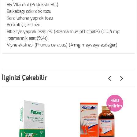
B6 Vitamini (Pridoksin HCl)
Balkabağı çekirdek tozu
Kara lahana yaprak tozu
Brokoli çiçek tozu
Biberiye yaprak ekstresi (Rosmarinus officinalis) (0,04 mg
rosmarinik asit (%4))
Vişne ekstresi (Prunus cerasus) (4 mg meyveye eşdeğer)
İlginizi Çekebilir
%10