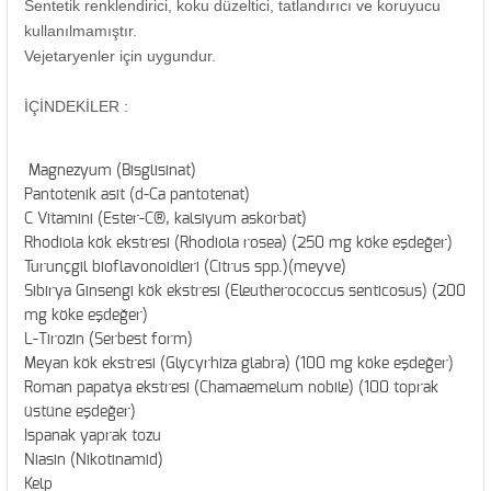
Sentetik renklendirici, koku düzeltici, tatlandırıcı ve koruyucu
kullanılmamıştır.
Vejetaryenler için uygundur.
İÇİNDEKİLER :
Magnezyum (Bisglisinat)
Pantotenik asit (d-Ca pantotenat)
C Vitamini (Ester-C®, kalsiyum askorbat)
Rhodiola kök ekstresi (Rhodiola rosea) (250 mg köke eşdeğer)
Turunçgil bioflavonoidleri (Citrus spp.)(meyve)
Sibirya Ginsengi kök ekstresi (Eleutherococcus senticosus) (200
mg köke eşdeğer)
L-Tirozin (Serbest form)
Meyan kök ekstresi (Glycyrhiza glabra) (100 mg köke eşdeğer)
Roman papatya ekstresi (Chamaemelum nobile) (100 toprak
üstüne eşdeğer)
Ispanak yaprak tozu
Niasin (Nikotinamid)
Kelp