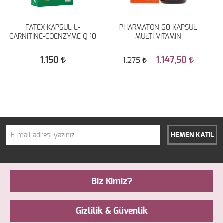
FATEX KAPSÜL L-
PHARMATON 60 KAPSÜL
CARNİTİNE-COENZYME Q 10
MULTİ VİTAMİN
1.150
1.147,50
1.275
HEMEN KATIL
Biz Kimiz?
Gizlilik & Güvenlik