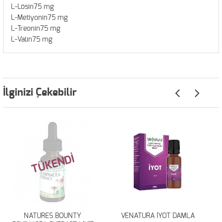
L-Lösin75 mg
L-Metiyonin75 mg
L-Treonin75 mg
L-Valin75 mg
İlginizi Çekebilir
TÜKENDİ
NATURES BOUNTY
VENATURA İYOT DAMLA