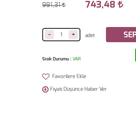
743,48
991,31
-
+
SEP
Stok Durumu :
VAR
Favorilere Ekle
Fiyatı Düşünce Haber Ver