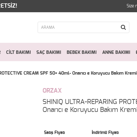
ETSİZ!
Size 
R
CİLT BAKIMI
SAÇ BAKIMI
BEBEK BAKIMI
ANNE BAKIMI
OTECTIVE CREAM SPF 50+ 40ml- Onarıcı e Koruyucu Bakım Kremi
ORZAX
SHINIQ ULTRA-REPARING PROT
Onarıcı e Koruyucu Bakım Krem
Satış Fiyatı
İndirimli Fiyatı