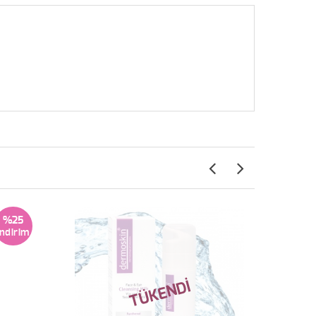
%25
TÜKENDİ