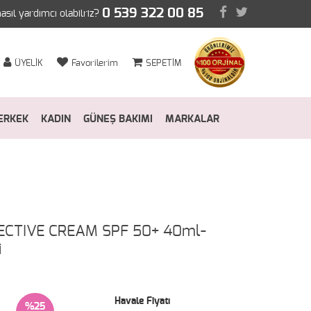
0 539 322 00 85
nasıl yardımcı olabilriz?
ÜYELİK
Favorilerim
SEPETİM
ERKEK
KADIN
GÜNEŞ BAKIMI
MARKALAR
ECTIVE CREAM SPF 50+ 40ml-
i
Havale Fiyatı
%25