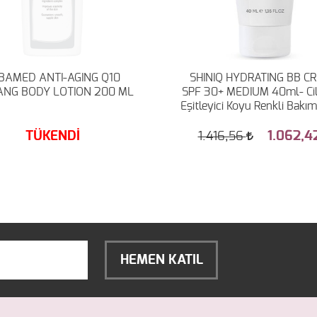
BAMED ANTI-AGING Q10
SHINIQ HYDRATING BB C
ANG BODY LOTION 200 ML
SPF 30+ MEDIUM 40ml- Cil
Eşitleyici Koyu Renkli Bakı
TÜKENDİ
1.062,4
1.416,56
HEMEN KATIL