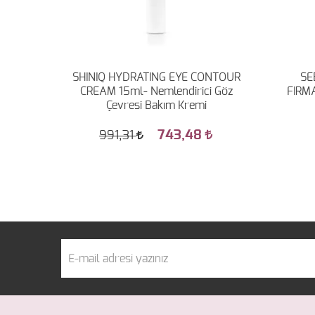
plex
SHINIQ HYDRATING EYE CONTOUR
SE
CREAM 15ml- Nemlendirici Göz
FIRM
Çevresi Bakım Kremi
743,48
991,31