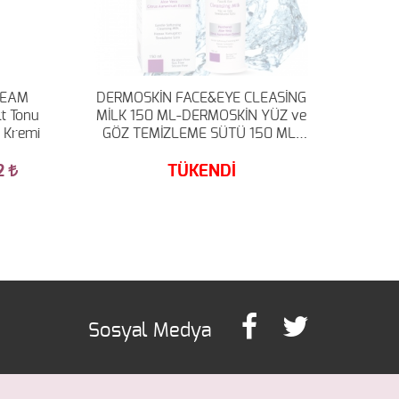
REAM
DERMOSKİN FACE&EYE CLEASİNG
t Tonu
MİLK 150 ML-DERMOSKİN YÜZ ve
m Kremi
GÖZ TEMİZLEME SÜTÜ 150 ML-
TÜM CİLTLER İÇİN
2
TÜKENDİ