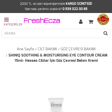
2000 TL ve üzeri alışverişlerinizde
KARGO ÜCRETSİZ!
Size nasıl yardımcı olabilriz?
0 539 322 00 85
Ana Sayfa
CİLT BAKIMI
GÖZ ÇEVRESİ BAKIMI
SHINIQ SOOTHING & MOISTURISING EYE CONTOUR CREAM
15ml- Hassas Ciltler İçin Göz Çevresi Bakım Kremi