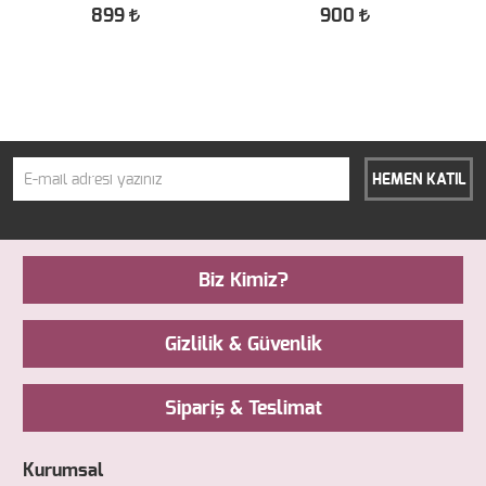
ÇEVRESİ BAKIM KREMİ 15 ML
ÇEVRESİ BAKIM KREMİ 15 ML
899
900
HEMEN KATIL
Biz Kimiz?
Gizlilik & Güvenlik
Sipariş & Teslimat
Kurumsal