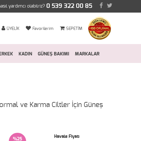
0 539 322 00 85
nasıl yardımcı olabilriz?
ÜYELİK
Favorilerim
SEPETİM
ERKEK
KADIN
GÜNEŞ BAKIMI
MARKALAR
rmal ve Karma Ciltler İçin Güneş
Havale Fiyatı
%25