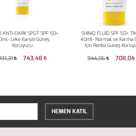
Q ANTI-DARK SPOT SPF 50+
SHINIQ FLUID SPF 50+ T
0ml- Leke Karşıtı Güneş
40ml- Normal ve Karma Ci
Koruyucu
İçin Renkli Güneş Koruy
743,48
708,0
991,31
944,06
HEMEN KATIL