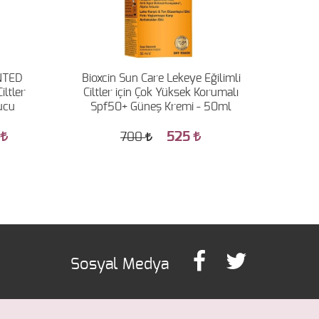
INTED
Bioxcin Sun Care Lekeye Eğilimli
SHIN
ltler
Ciltler için Çok Yüksek Korumalı
FOR 
ucu
Spf50+ Güneş Kremi - 50ml
4
4
525
700