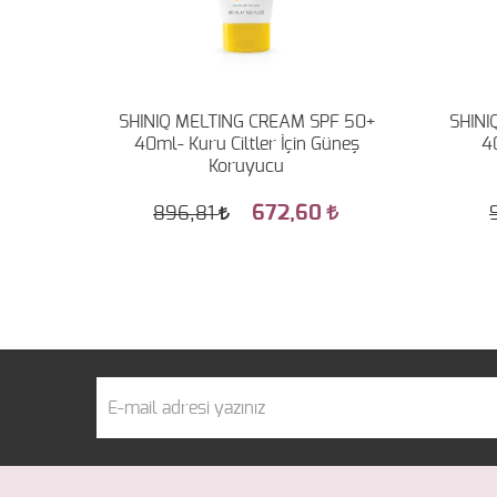
pf
SHINIQ MELTING CREAM SPF 50+
SHINI
 Güneş
40ml- Kuru Ciltler İçin Güneş
4
Koruyucu
672,60
896,81