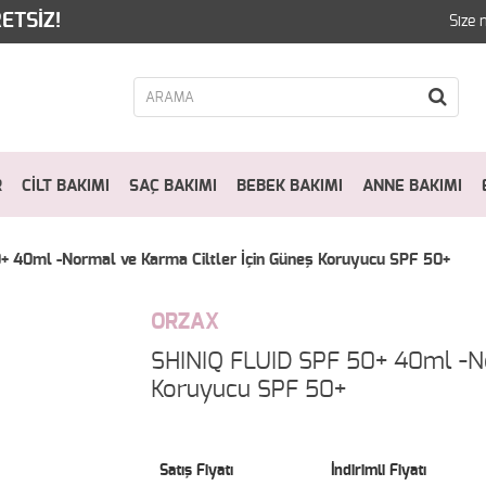
ETSİZ!
Size 
R
CİLT BAKIMI
SAÇ BAKIMI
BEBEK BAKIMI
ANNE BAKIMI
+ 40ml -Normal ve Karma Ciltler İçin Güneş Koruyucu SPF 50+
ORZAX
SHINIQ FLUID SPF 50+ 40ml -No
Koruyucu SPF 50+
Satış Fiyatı
İndirimli Fiyatı