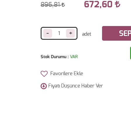
672,60
896,81
-
+
SEP
Stok Durumu :
VAR
Favorilere Ekle
Fiyatı Düşünce Haber Ver