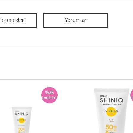
Seçenekleri
Yorumlar
%25