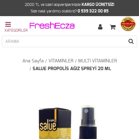
2000 TL ve üzeri alışverişlerinizde
KARGO ÜCRETSİZ!
Size nasıl yardımcı olabilriz?
0 539 322 00 85
Ana Sayfa
VİTAMİNLER
MULTİ VİTAMİNLER
SALUE PROPOLİS AĞIZ SPREYİ 20 ML