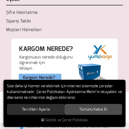
Şifre Hatırlatma
Sipariş Takibi
Müşteri Hizmetleri
Size daha iyi hizmet verebilmek için internet sitemizde çerezler
kullanılmaktadır. Çerez Politikaları Aydınlatma Metni’ni okuyabilir ve
dilerseniz tercihlerinizi değiştirebilirsiniz.
Tercihleri Ayarla
Tümünü Kabul Et
© 2018 Fresh Ecza. Tüm hakları saklıdır.
Gizlilik ve Çerez Politikası
®
Hipotenüs
Yeni Nesil E-Ticaret Sistemleri ile Hazırlanmıştır.