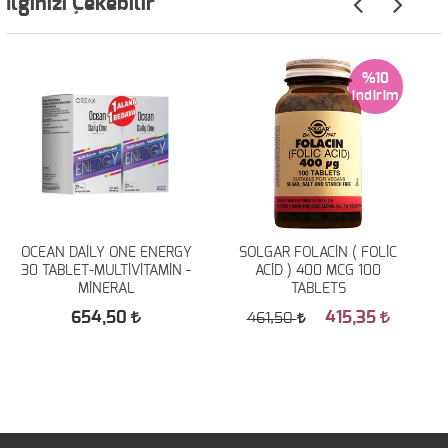
İlginizi Çekebilir
%10
OCEAN DAİLY ONE ENERGY
SOLGAR FOLACİN ( FOLİC
30 TABLET-MULTİVİTAMİN -
ACİD ) 400 MCG 100
MİNERAL
TABLETS
654,50
415,35
461,50