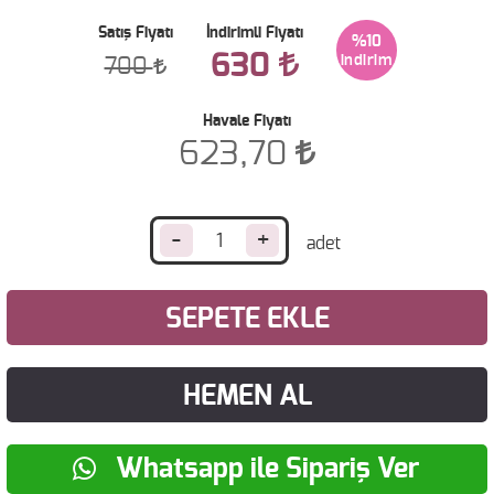
Satış Fiyatı
İndirimli Fiyatı
%10
630
700
Havale Fiyatı
623,70
-
+
SEPETE EKLE
HEMEN AL
Whatsapp ile Sipariş Ver