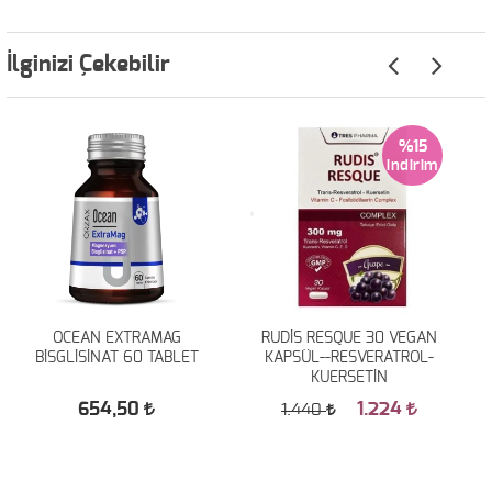
İlginizi Çekebilir
%15
OCEAN EXTRAMAG
RUDİS RESQUE 30 VEGAN
BİSGLİSİNAT 60 TABLET
KAPSÜL--RESVERATROL-
KUERSETİN
654,50
1.224
1.440