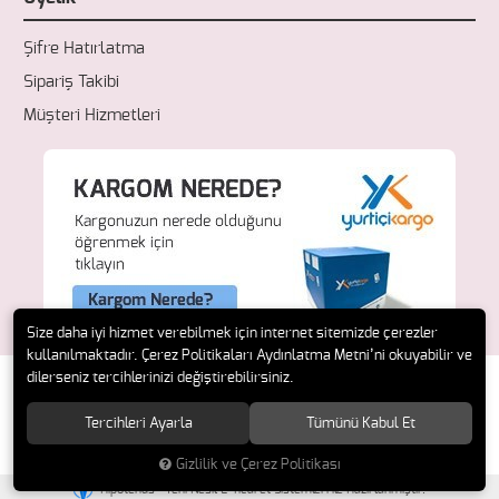
Şifre Hatırlatma
Sipariş Takibi
Müşteri Hizmetleri
Size daha iyi hizmet verebilmek için internet sitemizde çerezler
kullanılmaktadır. Çerez Politikaları Aydınlatma Metni’ni okuyabilir ve
dilerseniz tercihlerinizi değiştirebilirsiniz.
Tercihleri Ayarla
Tümünü Kabul Et
© 2018 Fresh Ecza. Tüm hakları saklıdır.
Gizlilik ve Çerez Politikası
®
Hipotenüs
Yeni Nesil E-Ticaret Sistemleri ile Hazırlanmıştır.