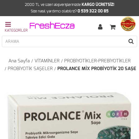
2000 TL ve üzeri alışverişlerinizde
KARGO ÜCRETSİZ!
Size nasıl yardımcı olabilriz?
0 539 322 00 85
Ana Sayfa
VİTAMİNLER
PROBİYOTİKLER-PREBİYOTİKLER
PROBİYOTİK SAŞELER
PROLANCE MİX PROBİYOTİK 20 SAŞE