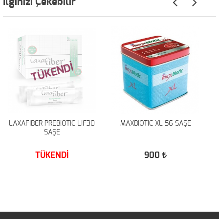
İlginizi Çekebilir
TÜKENDİ
LAXAFİBER PREBİOTİC LİF30
MAXBİOTİC XL 56 SAŞE
SAŞE
TÜKENDİ
900