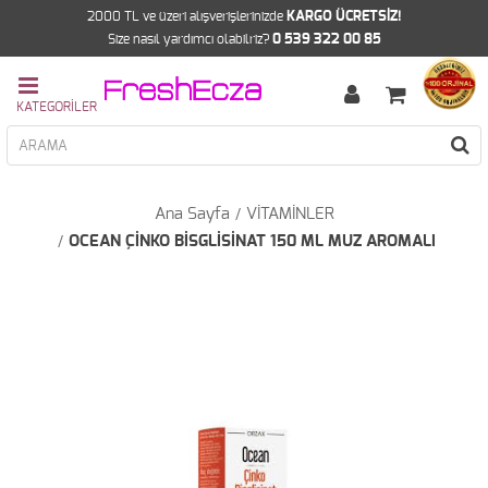
2000 TL ve üzeri alışverişlerinizde
KARGO ÜCRETSİZ!
Size nasıl yardımcı olabilriz?
0 539 322 00 85
Ana Sayfa
VİTAMİNLER
OCEAN ÇİNKO BİSGLİSİNAT 150 ML MUZ AROMALI