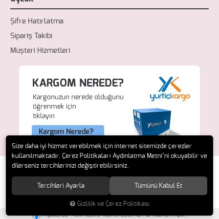
Şifre Hatırlatma
Sipariş Takibi
Müşteri Hizmetleri
Size daha iyi hizmet verebilmek için internet sitemizde çerezler
kullanılmaktadır. Çerez Politikaları Aydınlatma Metni’ni okuyabilir ve
dilerseniz tercihlerinizi değiştirebilirsiniz.
Tercihleri Ayarla
Tümünü Kabul Et
© 2018 Fresh Ecza. Tüm hakları saklıdır.
Gizlilik ve Çerez Politikası
®
Hipotenüs
Yeni Nesil E-Ticaret Sistemleri ile Hazırlanmıştır.