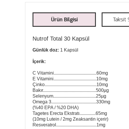
Ürün Bilgisi
Taksit 
Nutrof Total 30 Kapsül
Günlük doz:
1 Kapsül
İçerik:
C Vitamini.....................................60mg
E Vitamini.....................................10mg
Çinko.............................................10mg
Bakır..............................................500µg
Selenyum.....................................25µg
Omega 3.......................................330mg
(%40 EPA / %20 DHA)
Tagetes Erecta Ekstratı..............65mg
(10mg Lutein / 2mg Zeaksantin içerir)
Resveratrol...................................1mg