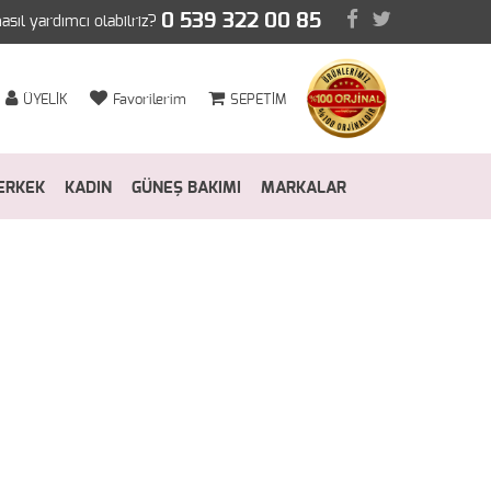
0 539 322 00 85
nasıl yardımcı olabilriz?
ÜYELİK
Favorilerim
SEPETİM
ERKEK
KADIN
GÜNEŞ BAKIMI
MARKALAR