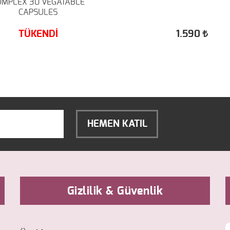
OMPLEX 30 VEGATABLE
CAPSULES
TÜKENDİ
1.590
HEMEN KATIL
Gizlilik & Güvenlik