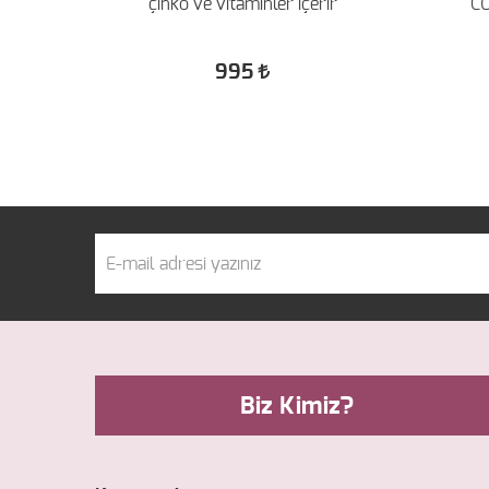
çinko ve vitaminler içerir
C
995
Biz Kimiz?