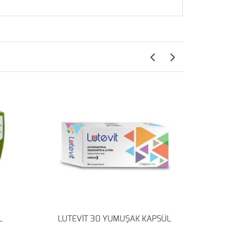
L
LUTEVİT 30 YUMUŞAK KAPSÜL
MAC