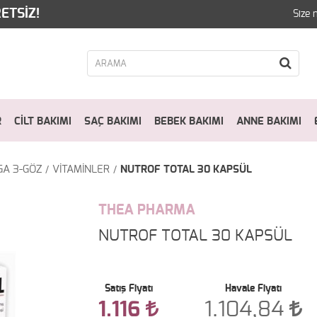
ETSİZ!
Size 
R
CİLT BAKIMI
SAÇ BAKIMI
BEBEK BAKIMI
ANNE BAKIMI
GA 3-GÖZ
VİTAMİNLER
NUTROF TOTAL 30 KAPSÜL
THEA PHARMA
NUTROF TOTAL 30 KAPSÜL
Satış Fiyatı
Havale Fiyatı
1.116
1.104,84