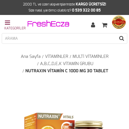
2000 TL ve üzeri alışverişlerinizde
KARGO ÜCRETSİZ!
Size nasıl yardımcı olabilriz?
0 539 322 00 85
Ana Sayfa
VİTAMİNLER
MULTİ VİTAMİNLER
A,B,C,D,E,K VİTAMİN GRUBU
NUTRAXIN VİTAMİN C 1000 MG 30 TABLET