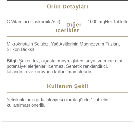
Ürün Detayları
C Vitamini (L-askorbik Asit)
1000 mg
Her Tablette
Diğer
İçerikler
Mikrokristalin Selüloz, Yağ Asitlerinin Magnezyum Tuzları,
Silikon Dioksit,
Bilgi:
Şeker, tuz, nişasta, maya, gluten, soya, ve mısır gibi
potansiyel alerjenleri içermez. Sentetik renklendirici,
tatlandırıcı ve koruyucu kullanılmamaktadır.
Kullanım Şekli
Yetişkinler için gıda takviyesi olarak günde 1 tabletin
kullanılması önerilir.