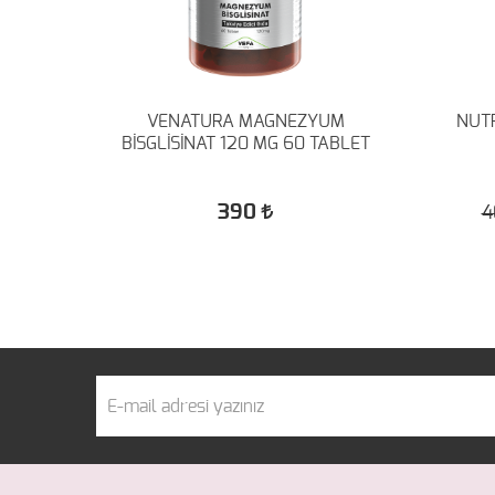
SİUM
VENATURA MAGNEZYUM
NUTR
S
BİSGLİSİNAT 120 MG 60 TABLET
390
4