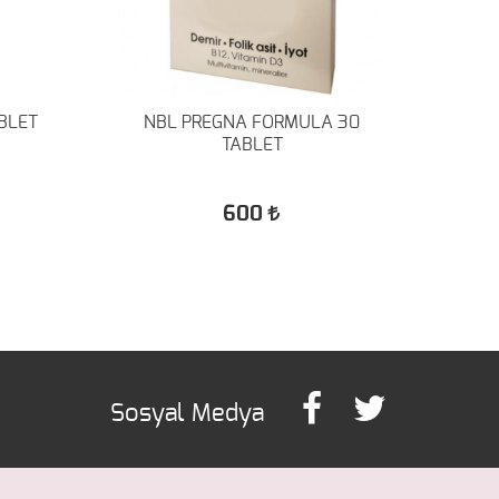
BLET
NBL PREGNA FORMULA 30
SOLG
TABLET
2
600