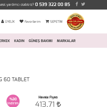
0 539 322 00 85
nasıl yardımcı olabilriz?
ÜYELİK
Favorilerim
SEPETİM
ERKEK
KADIN
GÜNEŞ BAKIMI
MARKALAR
G 60 TABLET
Havale Fiyatı
%30
413,71