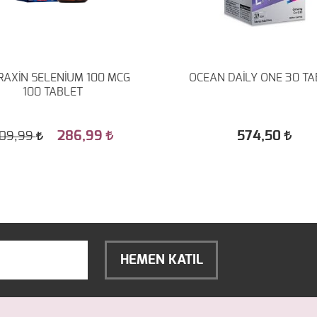
AXİN SELENİUM 100 MCG
OCEAN DAİLY ONE 30 TA
100 TABLET
286,99
574,50
09,99
HEMEN KATIL