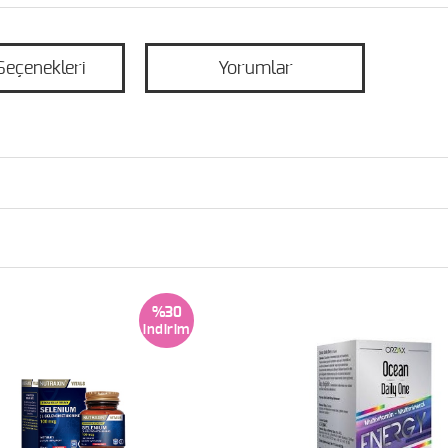
Seçenekleri
Yorumlar
%30