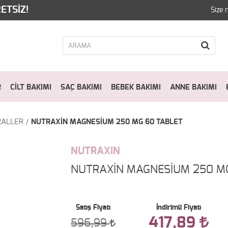
ETSİZ!
Size 
R
CİLT BAKIMI
SAÇ BAKIMI
BEBEK BAKIMI
ANNE BAKIMI
RALLER
NUTRAXİN MAGNESİUM 250 MG 60 TABLET
NUTRAXIN
NUTRAXİN MAGNESİUM 250 M
Satış Fiyatı
İndirimli Fiyatı
417,89
596,99