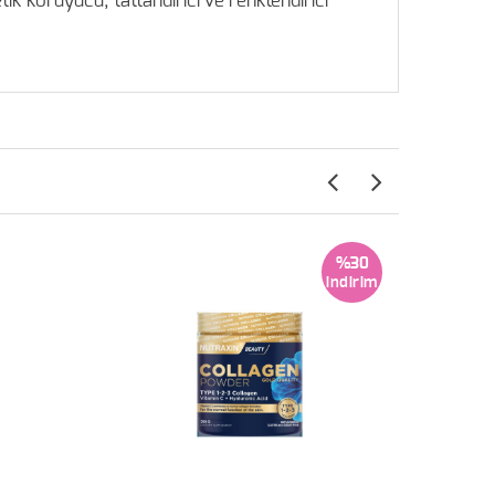
tik koruyucu, tatlandırıcı ve renklendirici
%30