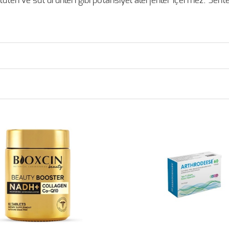
luten ve süt ürünleri gibi potansiyel alerjenler içermez. Sente