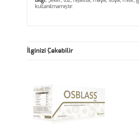
Bilgi:
Şeker, tuz, nişasta, maya, soya, mısır, g
kullanılmamıştır.
İlginizi Çekebilir
%10