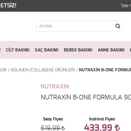
ETSİZ!
Size 
R
CİLT BAKIMI
SAÇ BAKIMI
BEBEK BAKIMI
ANNE BAKIMI
LEM
KOLAJEN (COLLAGEN) ÜRÜNLERİ
NUTRAXİN B-ONE FORMUL
NUTRAXIN
NUTRAXİN B-ONE FORMULA 90
Satış Fiyatı
İndirimli Fiyatı
433,99
619,99