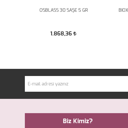
EL
OSBLASS 30 SAŞE 5 GR
BIO
1.868,36
Biz Kimiz?