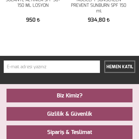
SOLANTE ACTİNİCA SPF 50+
NOCİCEPT SUNSCREEN
B
150 ML LOSYON
PREVENT SUNBURN SPF 150
ml
950
934,80
HEMEN KATIL
Biz Kimiz?
Gizlilik & Güvenlik
Sipariş & Teslimat