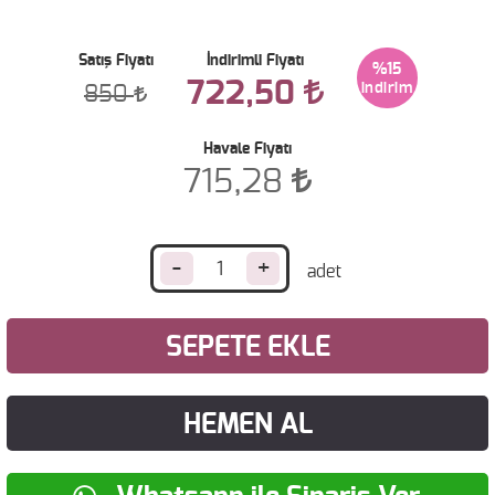
Satış Fiyatı
İndirimli Fiyatı
%15
722,50
850
Havale Fiyatı
715,28
-
+
SEPETE EKLE
HEMEN AL