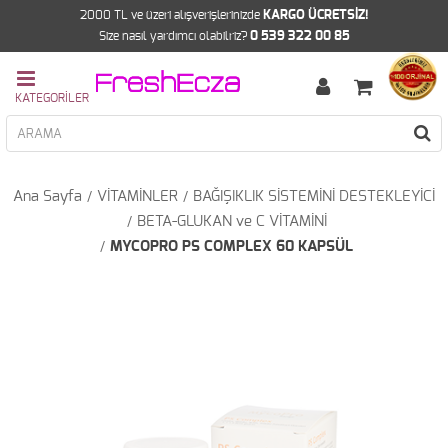
2000 TL ve üzeri alışverişlerinizde
KARGO ÜCRETSİZ!
Size nasıl yardımcı olabilriz?
0 539 322 00 85
Ana Sayfa
VİTAMİNLER
BAĞIŞIKLIK SİSTEMİNİ DESTEKLEYİCİ
BETA-GLUKAN ve C VİTAMİNİ
MYCOPRO PS COMPLEX 60 KAPSÜL