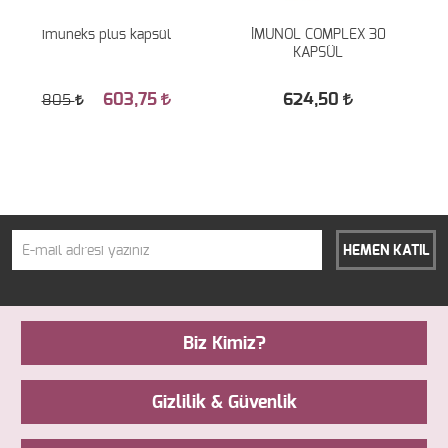
imuneks plus kapsül
İMUNOL COMPLEX 30
İ
KAPSÜL
603,75
624,50
805
HEMEN KATIL
Biz Kimiz?
Gizlilik & Güvenlik