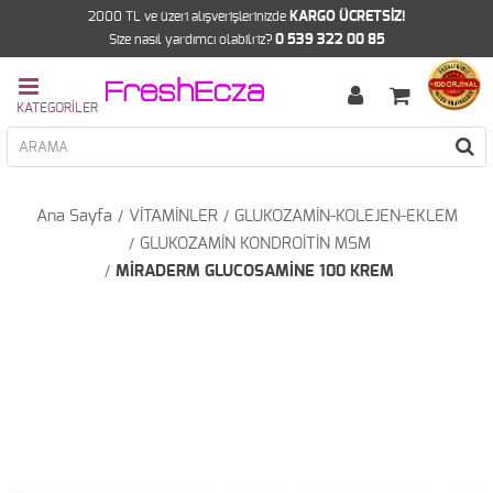
2000 TL ve üzeri alışverişlerinizde
KARGO ÜCRETSİZ!
Size nasıl yardımcı olabilriz?
0 539 322 00 85
Ana Sayfa
VİTAMİNLER
GLUKOZAMİN-KOLEJEN-EKLEM
GLUKOZAMİN KONDROİTİN MSM
MİRADERM GLUCOSAMİNE 100 KREM