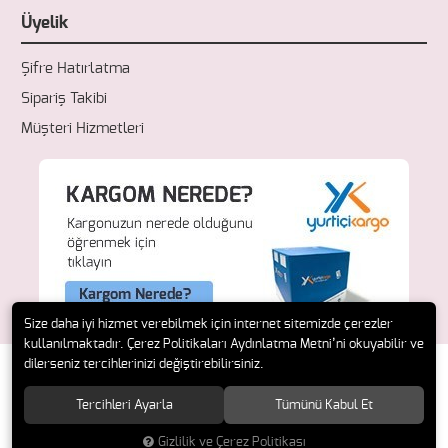
Üyelik
Şifre Hatırlatma
Sipariş Takibi
Müşteri Hizmetleri
Size daha iyi hizmet verebilmek için internet sitemizde çerezler
kullanılmaktadır. Çerez Politikaları Aydınlatma Metni’ni okuyabilir ve
dilerseniz tercihlerinizi değiştirebilirsiniz.
Tercihleri Ayarla
Tümünü Kabul Et
© 2018 Fresh Ecza. Tüm hakları saklıdır.
Gizlilik ve Çerez Politikası