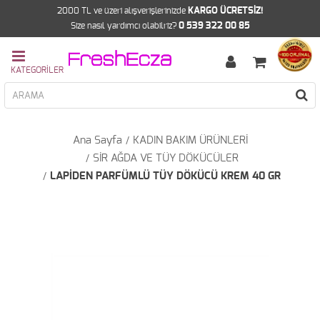
2000 TL ve üzeri alışverişlerinizde
KARGO ÜCRETSİZ!
Size nasıl yardımcı olabilriz?
0 539 322 00 85
Ana Sayfa
KADIN BAKIM ÜRÜNLERİ
SİR AĞDA VE TÜY DÖKÜCÜLER
LAPİDEN PARFÜMLÜ TÜY DÖKÜCÜ KREM 40 GR