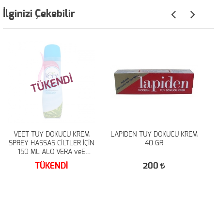
İlginizi Çekebilir
TÜKENDİ
VEET TÜY DÖKÜCÜ KREM
LAPİDEN TÜY DÖKÜCÜ KREM
SPREY HASSAS CİLTLER İÇİN
40 GR
150 ML ALO VERA veE
VİTAMİNLİ
TÜKENDİ
200