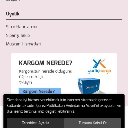
Üyelik
Şifre Hatırlatma
Sipariş Takibi
Müşteri Hizmetleri
Size daha iyi hizmet verebilmek için internet sitemizde çerezler
kullanılmaktadır. Çerez Politikaları Aydınlatma Metni’ni okuyabilir ve
dilerseniz tercihlerinizi değiştirebilirsiniz.
Tercihleri Ayarla
Tümünü Kabul Et
© 2018 Fresh Ecza. Tüm hakları saklıdır.