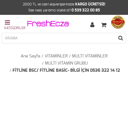
2000 TL ve üzeri alışverişlerinizde
KARGO ÜCRETSİZ!
Size nasıl yardımcı olabilriz?
0 539 322 00 85
Ana Sayfa
VİTAMİNLER
MULTİ VİTAMİNLER
MULTİ VİTAMİN GRUBU
FİTLİNE BSC/ FİTLİNE BASİC- BİLGİ İÇİN 0536 322 14 12