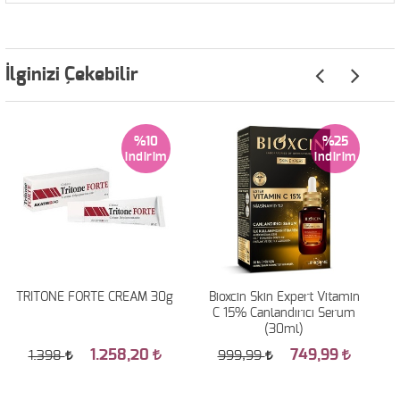
İlginizi Çekebilir
%10
%25
TRITONE FORTE CREAM 30g
Bioxcin Skin Expert Vitamin
C 15% Canlandırıcı Serum
(30ml)
1.258,20
749,99
1.398
999,99