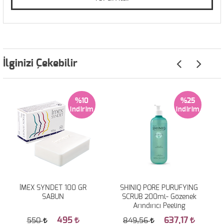
İlginizi Çekebilir
%10
%25
İMEX SYNDET 100 GR
SHINIQ PORE PURUFYING
SABUN
SCRUB 200ml- Gözenek
Arındırıcı Peeling
495
637,17
550
849,56