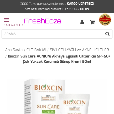
2000 TL ve üzeri alışverişlerinizde
KARGO ÜCRETSİZ!
Size nasıl yardımcı olabilriz?
0 539 322 00 85
Ana Sayfa
CİLT BAKIMI
SİVİLCELİ,YAĞLI ve AKNELİ CİLTLER
Bioxcin Sun Care ACNIUM Akneye Eğilimli Ciltler için SPF50+
Çok Yüksek Korumalı Güneş Kremi 50ml