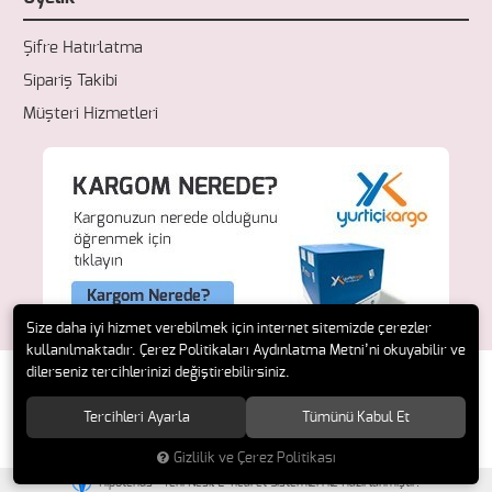
Şifre Hatırlatma
Sipariş Takibi
Müşteri Hizmetleri
Size daha iyi hizmet verebilmek için internet sitemizde çerezler
kullanılmaktadır. Çerez Politikaları Aydınlatma Metni’ni okuyabilir ve
dilerseniz tercihlerinizi değiştirebilirsiniz.
Tercihleri Ayarla
Tümünü Kabul Et
© 2018 Fresh Ecza. Tüm hakları saklıdır.
Gizlilik ve Çerez Politikası
®
Hipotenüs
Yeni Nesil E-Ticaret Sistemleri ile Hazırlanmıştır.