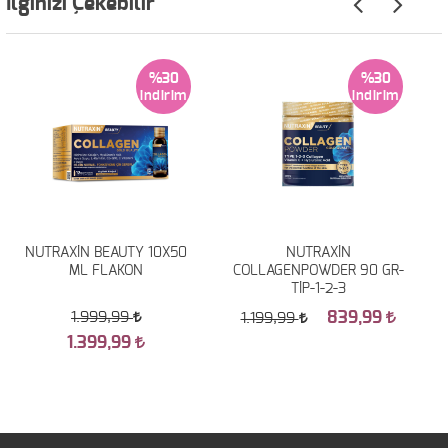
İlginizi Çekebilir
%30
%30
NUTRAXİN BEAUTY 10X50
NUTRAXİN
ML FLAKON
COLLAGENPOWDER 90 GR-
TİP-1-2-3
839,99
1.999,99
1.199,99
1.399,99