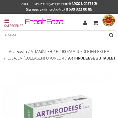
2000 TL ve üzeri alışverişlerinizde
KARGO ÜCRETSİZ!
Size nasıl yardımcı olabilriz?
0 539 322 00 85
Ana Sayfa
VİTAMİNLER
GLUKOZAMİN-KOLEJEN-EKLEM
KOLAJEN (COLLAGEN) ÜRÜNLERİ
ARTHRODEESE 30 TABLET